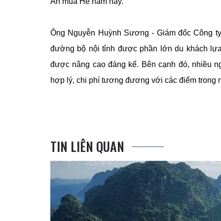
An mùa Hè năm nay.
Ông Nguyễn Huỳnh Sương - Giám đốc Công ty Đ
đường bộ nội tỉnh được phần lớn du khách lựa c
được nâng cao đáng kể. Bên cạnh đó, nhiều ng
hợp lý, chi phí tương đương với các điểm trong 
TIN LIÊN QUAN