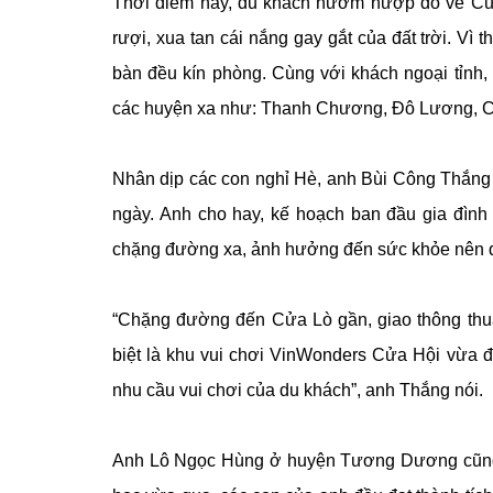
Thời điểm này, du khách nườm nượp đổ về Cửa 
rượi, xua tan cái nắng gay gắt của đất trời. Vì
bàn đều kín phòng. Cùng với khách ngoại tỉnh, 
các huyện xa như: Thanh Chương, Đô Lương, 
Nhân dịp các con nghỉ Hè, anh Bùi Công Thắng
ngày. Anh cho hay, kế hoạch ban đầu gia đình
chặng đường xa, ảnh hưởng đến sức khỏe nên q
“Chặng đường đến Cửa Lò gần, giao thông thuận
biệt là khu vui chơi VinWonders Cửa Hội vừa đi
nhu cầu vui chơi của du khách”, anh Thắng nói.
Anh Lô Ngọc Hùng ở huyện Tương Dương cũng 