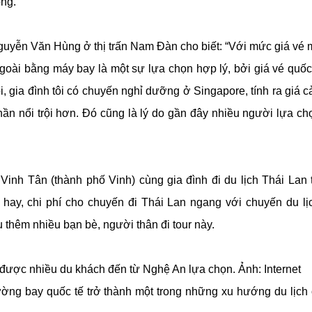
ng.
guyễn Văn Hùng ở thị trấn Nam Đàn cho biết: “Với mức giá vé
ngoài bằng máy bay là một sự lựa chọn hợp lý, bởi giá vé quốc
, gia đình tôi có chuyến nghỉ dưỡng ở Singapore, tính ra giá 
ần nổi trội hơn. Đó cũng là lý do gần đây nhiều người lựa ch
h Tân (thành phố Vinh) cùng gia đình đi du lịch Thái Lan t
hay, chi phí cho chuyến đi Thái Lan ngang với chuyến du lịc
 thêm nhiều bạn bè, người thân đi tour này.
được nhiều du khách đến từ Nghệ An lựa chọn. Ảnh: Internet
ường bay quốc tế trở thành một trong những xu hướng du lịc