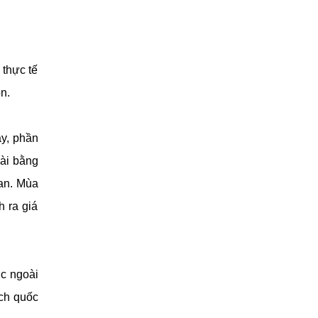
 thực tế
n.
ay, phần
oài bằng
an. Mùa
 ra giá
ớc ngoài
ịch quốc