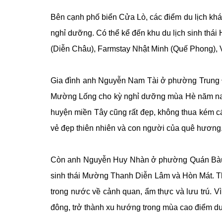
Bên cạnh phố biển Cửa Lò, các điểm du lịch khá
nghỉ dưỡng. Có thể kể đến khu du lịch sinh th
(Diễn Châu), Farmstay Nhật Minh (Quế Phong)
Gia đình anh Nguyễn Nam Tài ở phường Trung Đ
Mường Lống cho kỳ nghỉ dưỡng mùa Hè năm nay.
huyện miền Tây cũng rất đẹp, không thua kém cá
vẻ đẹp thiên nhiên và con người của quê hương
Còn anh Nguyễn Huy Nhàn ở phường Quán Bàu (t
sinh thái Mường Thanh Diễn Lâm và Hòn Mát. Th
trong nước về cảnh quan, ẩm thực và lưu trú. V
đông, trở thành xu hướng trong mùa cao điểm du