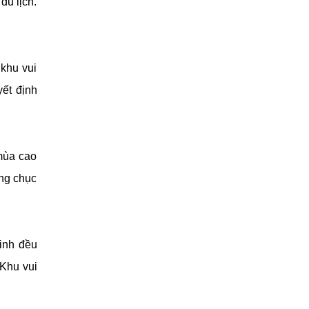
du lịch.
 khu vui
yết định
mùa cao
àng chục
Minh đều
 Khu vui