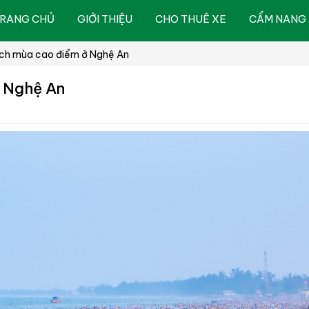
RANG CHỦ
GIỚI THIỆU
CHO THUÊ XE
CẨM NANG 
ịch mùa cao điểm ở Nghệ An
ở Nghệ An