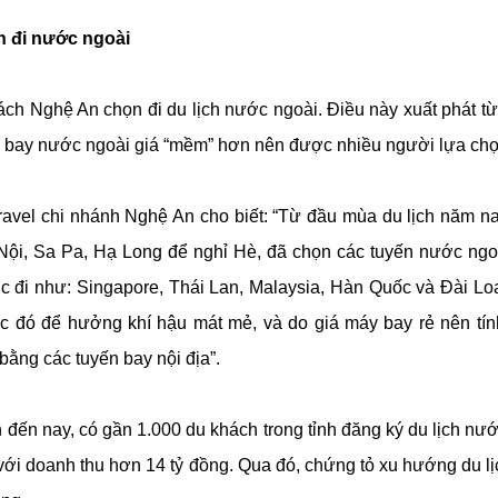
n đi nước ngoài
ách Nghệ An chọn đi du lịch nước ngoài. Điều này xuất phát từ
ng bay nước ngoài giá “mềm” hơn nên được nhiều người lựa chọ
avel chi nhánh Nghệ An cho biết: “Từ đầu mùa du lịch năm n
 Nội, Sa Pa, Hạ Long để nghỉ Hè, đã chọn các tuyến nước ng
c đi như: Singapore, Thái Lan, Malaysia, Hàn Quốc và Đài Lo
đó để hưởng khí hậu mát mẻ, và do giá máy bay rẻ nên tính
 bằng các tuyến bay nội địa”.
 đến nay, có gần 1.000 du khách trong tỉnh đăng ký du lịch nư
với doanh thu hơn 14 tỷ đồng. Qua đó, chứng tỏ xu hướng du l