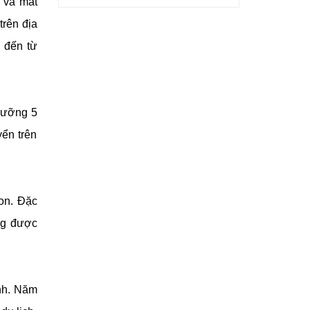
 và mát
trên địa
n đến từ
dưỡng 5
ển trên
gon. Đặc
ứng được
nh. Năm