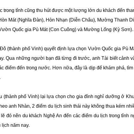
c trong tỉnh cũng thu hút được một lượng lớn du khách đến th
ái Hòn Mát (Nghĩa Đàn), Hòn Nhạn (Diễn Châu), Mường Thanh 
, Vườn Quốc gia Pù Mát (Con Cuông) và Mường Lống (Kỳ Sơn
ô (thành phố Vinh) quyết định lựa chọn Vườn Quốc gia Pù Má
 Qua những người bạn đã từng đi trước, anh Tài biết cảnh vậ
c điểm đến trong nước. Hơn nữa, đây là dịp để khám phá, tìm
.
hành phố Vinh) lại lựa chọn cho gia đình nghỉ dưỡng ở Khu 
eo anh Nhàn, 2 điểm du lịch sinh thái này không thua kém nh
ì lẽ đó nên du khách Nghệ An đến các điểm du lịch trong tỉnh 
 lịch năm nay.