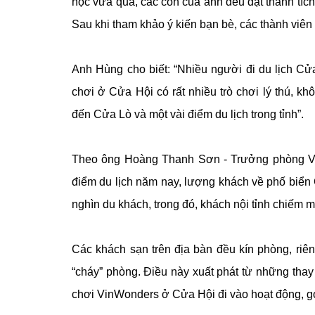
học vừa qua, các con của anh đều đạt thành tíc
Sau khi tham khảo ý kiến bạn bè, các thành viên
Anh Hùng cho biết: “Nhiều người đi du lịch Cửa
chơi ở Cửa Hội có rất nhiều trò chơi lý thú, khô
đến Cửa Lò và một vài điểm du lịch trong tỉnh”.
Theo ông Hoàng Thanh Sơn - Trưởng phòng Văn
điểm du lịch năm nay, lượng khách về phố biển
nghìn du khách, trong đó, khách nội tỉnh chiếm m
Các khách sạn trên địa bàn đều kín phòng, riê
“cháy” phòng. Điều này xuất phát từ những thay
chơi VinWonders ở Cửa Hội đi vào hoạt động, gó