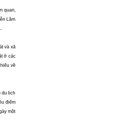
am quan,
Diễn Lâm
)…
t và xã
t ở các
 hiểu về
du lịch
iều điểm
ngày một