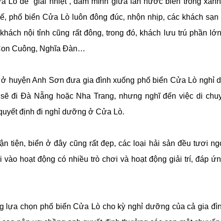
Lò để “giải nhiệt”, đắm mình giữa làn nước biển trong xanh
 thế, phố biển Cửa Lò luôn đông đúc, nhộn nhịp, các khách sạn 
khách nội tỉnh cũng rất đông, trong đó, khách lưu trú phần lớ
Con Cuông, Nghĩa Đàn…
 ở huyện Anh Sơn đưa gia đình xuống phố biển Cửa Lò nghỉ 
 sẽ đi Đà Nẵng hoặc Nha Trang, nhưng nghĩ đến việc di chuy
uyết định đi nghỉ dưỡng ở Cửa Lò.
 tiện, biển ở đây cũng rất đẹp, các loại hải sản đều tươi n
 vào hoạt động có nhiều trò chơi và hoạt động giải trí, đáp 
lựa chọn phố biển Cửa Lò cho kỳ nghỉ dưỡng của cả gia đì