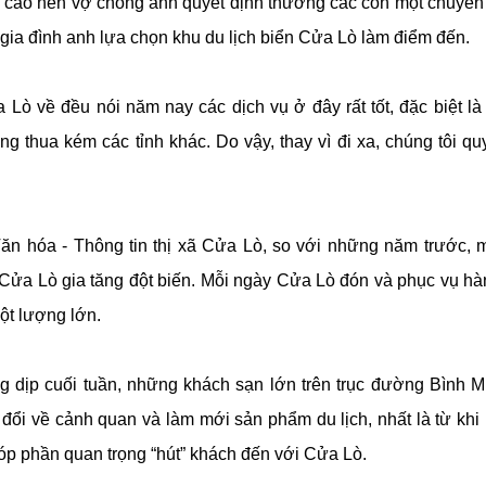
h cao nên vợ chồng anh quyết định thưởng các con một chuyến 
 gia đình anh lựa chọn khu du lịch biển Cửa Lò làm điểm đến.
 Lò về đều nói năm nay các dịch vụ ở đây rất tốt, đặc biệt là
ng thua kém các tỉnh khác. Do vậy, thay vì đi xa, chúng tôi qu
 hóa - Thông tin thị xã Cửa Lò, so với những năm trước, 
 Cửa Lò gia tăng đột biến. Mỗi ngày Cửa Lò đón và phục vụ h
ột lượng lớn.
ng dịp cuối tuần, những khách sạn lớn trên trục đường Bình 
 đổi về cảnh quan và làm mới sản phẩm du lịch, nhất là từ khi
p phần quan trọng “hút” khách đến với Cửa Lò.