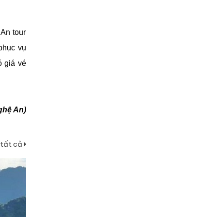
An tour
 phục vụ
 giá vé
ghệ An)
tất cả